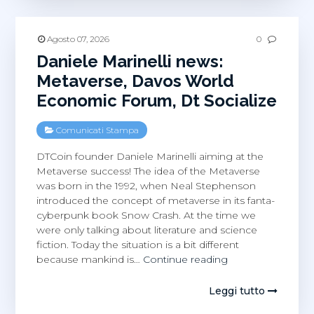
Latina,
tutte
le
Agosto 07, 2026
0
volte
Daniele Marinelli news:
che
Metaverse, Davos World
ne
Economic Forum, Dt Socialize
abbiam
parlato
Comunicati Stampa
DTCoin founder Daniele Marinelli aiming at the
Metaverse success! The idea of the Metaverse
was born in the 1992, when Neal Stephenson
introduced the concept of metaverse in its fanta-
cyberpunk book Snow Crash. At the time we
were only talking about literature and science
fiction. Today the situation is a bit different
Daniele
because mankind is…
Continue reading
Marinelli
news:
Leggi tutto
Metaverse,