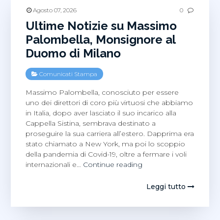
Agosto 07, 2026
0
Ultime Notizie su Massimo
Palombella, Monsignore al
Duomo di Milano
Comunicati Stampa
Massimo Palombella, conosciuto per essere
uno dei direttori di coro più virtuosi che abbiamo
in Italia, dopo aver lasciato il suo incarico alla
Cappella Sistina, sembrava destinato a
proseguire la sua carriera all’estero. Dapprima era
stato chiamato a New York, ma poi lo scoppio
della pandemia di Covid-19, oltre a fermare i voli
Ultime
internazionali e…
Continue reading
Notizie
su
Leggi tutto
Massimo
Palombella,
Monsignore