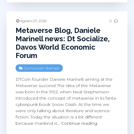
Davos
World
Economic
Forum,
Agosto 07, 2026
0
Dt
Metaverse Blog, Daniele
Socialize
Marinell news: Dt Socialize,
Davos World Economic
Forum
Comunicati Stampa
DTCoin founder Daniele Marinelli aiming at the
Metaverse success! The idea of the Metaverse
was born in the 1992, when Neal Stephenson
introduced the concept of metaverse in its fanta-
cyberpunk book Snow Crash. At the time we
were only talking about literature and science
fiction. Today the situation is a bit different
Metaverse
because mankind is…
Continue reading
Blog,