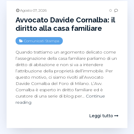
al
Duomo
Agosto 07, 2026
0
di
Avvocato Davide Cornalba: il
Milano
diritto alla casa familiare
Comunicati Stampa
Quando trattiamo un argomento delicato come
l’assegnazione della casa familiare parliamo di un
diritto di abitazione e non si va a intendere
l’attribuzione della proprietà dell’immobile. Per
questo motivo, ci siamo rivolti all’Avvocato
Davide Cornalba del Foro di Milano. L’Avv.
Cornalba è esperto in diritto familiare ed è
curatore di una serie di blog per…
Continue
Avvocato
reading
Davide
Cornalba:
Leggi tutto
il
diritto
alla