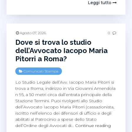
Daniele
Leggi tutto
Marinell
news:
Dt
Socialize,
Davos
Agosto 07, 2026
0
World
Dove si trova lo studio
Economic
dell’Avvocato Iacopo Maria
Forum
Pitorri a Roma?
Comunicati Stampa
Lo Studio Legale dell’Avv. Iacopo Maria Pitorri si
trova a Roma, indirizzo in Via Giovanni Amendola
n 95, a 50 metri circa dall’entrata principale della
Stazione Termini. Puoi rivolgerti allo Studio
dell’Avvocato Iacopo Maria Pitorri (cassazionista,
iscritto nell’elenco dei difensori di ufficio e degli
abilitati al Patrocinio a spese dello Stato
Dove
dell’Ordine degli Avvocati di…
Continue reading
si