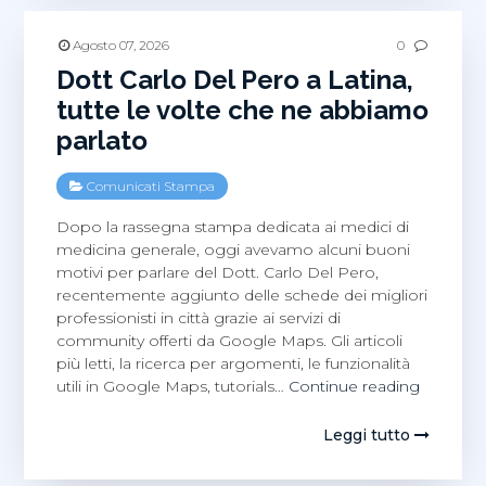
casa
familiare
Agosto 07, 2026
0
Dott Carlo Del Pero a Latina,
tutte le volte che ne abbiamo
parlato
Comunicati Stampa
Dopo la rassegna stampa dedicata ai medici di
medicina generale, oggi avevamo alcuni buoni
motivi per parlare del Dott. Carlo Del Pero,
recentemente aggiunto delle schede dei migliori
professionisti in città grazie ai servizi di
community offerti da Google Maps. Gli articoli
più letti, la ricerca per argomenti, le funzionalità
Dott
utili in Google Maps, tutorials…
Continue reading
Carlo
Del
Leggi tutto
Pero
a