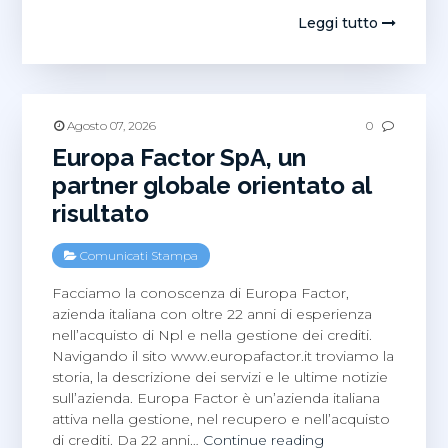
trova
Leggi tutto
lo
studio
dell’Avvoc
Iacopo
Maria
Agosto 07, 2026
0
Pitorri
Europa Factor SpA, un
a
partner globale orientato al
Roma?
risultato
Comunicati Stampa
Facciamo la conoscenza di Europa Factor,
azienda italiana con oltre 22 anni di esperienza
nell’acquisto di Npl e nella gestione dei crediti.
Navigando il sito www.europafactor.it troviamo la
storia, la descrizione dei servizi e le ultime notizie
sull’azienda. Europa Factor è un’azienda italiana
attiva nella gestione, nel recupero e nell’acquisto
Europa
di crediti. Da 22 anni…
Continue reading