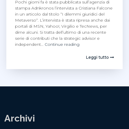
Pochi giorni fa è stata pubblicata sull’agenzia di
stampa Adnkronos l’intervista a Cristiana Falcone
in un articolo dal titolo “I dilemmi giuridici del
Metaverso“. L’intervista è stata ripresa anche dai
portali di MSN, Yahoo!, Virgilio e TecNews, per
dirne alcuni. Si tratta dell’ultimo di una recente
serie di contributi che la strategic advisor e
Su
independent…
Continue reading
Adnkronos
la
Leggi tutto
nuova
intervista
a
Cristiana
Falcone
Archivi