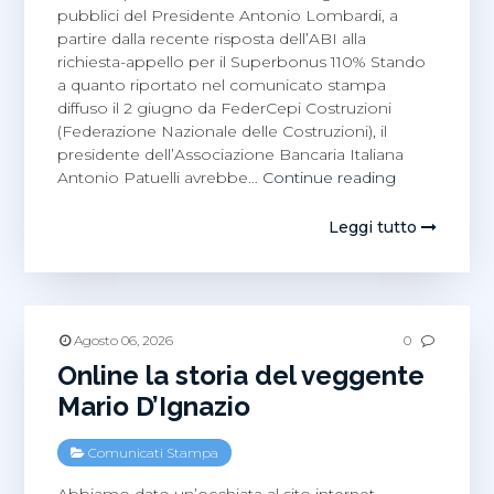
pubblici del Presidente Antonio Lombardi, a
partire dalla recente risposta dell’ABI alla
richiesta-appello per il Superbonus 110% Stando
a quanto riportato nel comunicato stampa
diffuso il 2 giugno da FederCepi Costruzioni
(Federazione Nazionale delle Costruzioni), il
presidente dell’Associazione Bancaria Italiana
Edilizia
Antonio Patuelli avrebbe…
Continue reading
Salernitana,
Superbonus
Leggi tutto
Antonio
Lombardi
Federcepi
Costruzioni
Agosto 06, 2026
0
Online la storia del veggente
Mario D’Ignazio
Comunicati Stampa
Abbiamo dato un’occhiata al sito internet