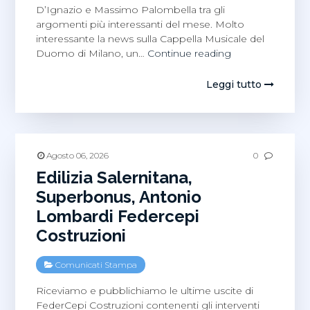
D’Ignazio e Massimo Palombella tra gli
argomenti più interessanti del mese. Molto
interessante la news sulla Cappella Musicale del
Francesco
Duomo di Milano, un…
Continue reading
Gadaleta,
Mario
Leggi tutto
D’Ignazio
e
Massimo
Palombella
nella
Agosto 06, 2026
0
rassegna
Edilizia Salernitana,
stampa
Superbonus, Antonio
del
Lombardi Federcepi
professore
Costruzioni
Comunicati Stampa
Riceviamo e pubblichiamo le ultime uscite di
FederCepi Costruzioni contenenti gli interventi