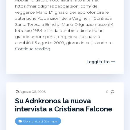
https://mariodignazioapparizioni.com/ del
veggente Mario D’Ignazio per approfondire le
autentiche Apparizioni della Vergine in Contrada
Santa Teresa a Brindisi. Mario D’Ignazio nasce il 4
febbraio 1984 e fin da bambino dimostra un
grande amore per la preghiera. La sua vita
cambiò il 5 agosto 2009, giorno in cui, stando a…
Online
Continue reading
la
storia
Leggi tutto
del
veggente
Mario
D’Ignazio
Agosto 06, 2026
0
Su Adnkronos la nuova
intervista a Cristiana Falcone
Comunicati Stampa