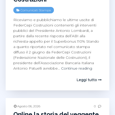
Comunicati Stampa
Riceviamo e pubblichiamo le ultime uscite di
FederCepi Costruzioni contenenti gli interventi
pubblici del Presidente Antonio Lombardi, a
partire dalla recente risposta dell’ABI alla
richiesta-appello per il Superbonus 110% Stando
a quanto riportato nel comunicato stampa
diffuso il 2 giugno da FederCepi Costruzioni
(Federazione Nazionale delle Costruzioni), il
presidente dell’Associazione Bancaria Italiana
Edilizia
Antonio Patuelli avrebbe…
Continue reading
Salernitana,
Superbonus
Leggi tutto
Antonio
Lombardi
Federcepi
Costruzioni
Agosto 06, 2026
0
Online la storia del veggente