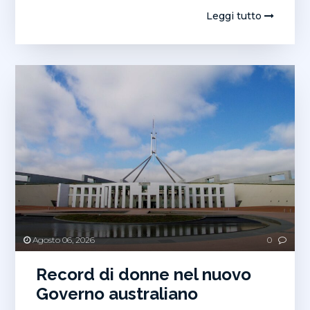
SpA,
Leggi tutto
un
partner
globale
orientato
al
risultato
Agosto 06, 2026
0
Record di donne nel nuovo
Governo australiano