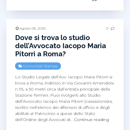
Marinell
news:
Dt
Socialize,
Davos
Agosto 06, 2026
0
World
Dove si trova lo studio
Economic
dell’Avvocato Iacopo Maria
Forum
Pitorri a Roma?
Comunicati Stampa
Lo Studio Legale dell’Avv. Iacopo Maria Pitorri si
trova a Roma, indirizzo in Via Giovanni Amendola
n 95, a 50 metri circa dall’entrata principale della
Stazione Termini. Puoi rivolgerti allo Studio
dell’Avvocato Iacopo Maria Pitorri (cassazionista,
iscritto nell’elenco dei difensori di ufficio e degli
abilitati al Patrocinio a spese dello Stato
Dove
dell’Ordine degli Avvocati di…
Continue reading
si