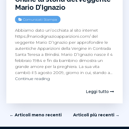
Mario D’Ignazio
Comunicati Stampa
Abbiamo dato un’occhiata al sito internet
https://mariodignazioapparizioni.com/ del
veggente Mario D’Ignazio per approfondire le
autentiche Apparizioni della Vergine in Contrada
Santa Teresa a Brindisi. Mario D’Ignazio nasce il 4
febbraio 1984 e fin da bambino dimostra un
grande amore per la preghiera. La sua vita
cambiò il 5 agosto 2009, giorno in cui, stando a…
Online
Continue reading
la
storia
Leggi tutto
del
veggente
Mario
Navigazione
D’Ignazio
← Articoli meno recenti
Articoli più recenti →
articoli