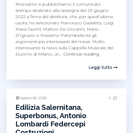
Riceviamo e pubblichiamo il comunicato
stampa destinato alla rassegna del 23 giugno
2022 a firma del direttore, che, per quest’ultima
uscita, ha selezionato Francesco Gadaleta, Luigi
Maria Taurini, Matteo De Giovanni, Mario
D’Ignazio e Massimo Palombella tra gli
argomenti più interessanti del mese. Molto
interessante la news sulla Cappella Musicale del
Francesco
Duomo di Milano, un…
Continue reading
Gadaleta,
Mario
Leggi tutto
D’Ignazio
e
Massimo
Palombella
nella
Agosto 06, 2026
0
rassegna
Edilizia Salernitana,
stampa
Superbonus, Antonio
del
Lombardi Federcepi
professore
Costruzioni