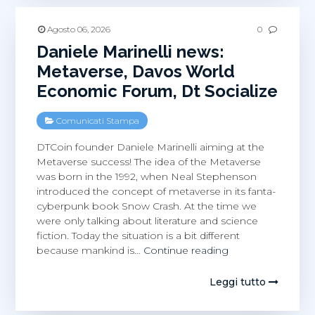
tutte
le
Agosto 06, 2026
0
volte
Daniele Marinelli news:
che
Metaverse, Davos World
ne
Economic Forum, Dt Socialize
abbiam
parlato
Comunicati Stampa
DTCoin founder Daniele Marinelli aiming at the
Metaverse success! The idea of the Metaverse
was born in the 1992, when Neal Stephenson
introduced the concept of metaverse in its fanta-
cyberpunk book Snow Crash. At the time we
were only talking about literature and science
fiction. Today the situation is a bit different
Daniele
because mankind is…
Continue reading
Marinelli
news:
Leggi tutto
Metaverse,
Davos