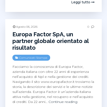
trova
Leggi tutto
lo
studio
dell’Avvoc
Iacopo
Maria
Agosto 06, 2026
0
Pitorri
Europa Factor SpA, un
a
partner globale orientato al
Roma?
risultato
Comunicati Stampa
Facciamo la conoscenza di Europa Factor,
azienda italiana con oltre 22 anni di esperienza
nell’acquisto di Npl e nella gestione dei crediti.
Navigando il sito www.europafactor.it troviamo la
storia, la descrizione dei servizi e le ultime notizie
sull’azienda. Europa Factor è un’azienda italiana
attiva nella gestione, nel recupero e nell’acquisto
Europa
di crediti. Da 22 anni…
Continue reading
Factor