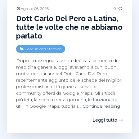
casa
familiare
Agosto 06, 2026
0
Dott Carlo Del Pero a Latina,
tutte le volte che ne abbiamo
parlato
Comunicati Stampa
Dopo la rassegna stampa dedicata ai medici di
medicina generale, oggi avevamo alcuni buoni
motivi per parlare del Dott. Carlo Del Pero,
recentemente aggiunto delle schede dei migliori
professionisti in città grazie ai servizi di
community offerti da Google Maps. Gli articoli
più letti, la ricerca per argomenti, le funzionalità
Dott
utili in Google Maps, tutorials…
Continue reading
Carlo
Del
Leggi tutto
Pero
a
Latina,