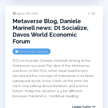
World
Economic
Forum,
Agosto 06, 2026
0
Dt
Metaverse Blog, Daniele
Socialize
Marinell news: Dt Socialize,
Davos World Economic
Forum
Comunicati Stampa
DTCoin founder Daniele Marinelli aiming at the
Metaverse success! The idea of the Metaverse
was born in the 1992, when Neal Stephenson
introduced the concept of metaverse in its fanta-
cyberpunk book Snow Crash. At the time we
were only talking about literature and science
fiction. Today the situation is a bit different
Metaverse
because mankind is…
Continue reading
Blog,
Daniele
Leggi tutto