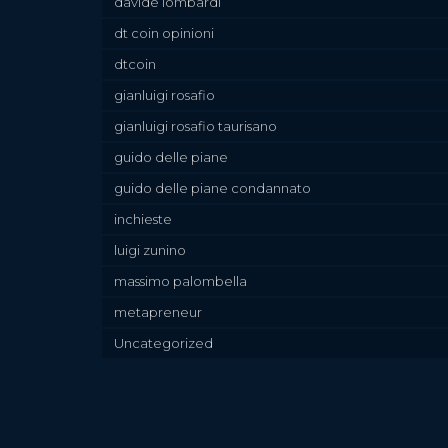
davide lombardi
dt coin opinioni
dtcoin
gianluigi rosafio
gianluigi rosafio taurisano
guido delle piane
guido delle piane condannato
inchieste
luigi zunino
massimo palombella
metapreneur
Uncategorized