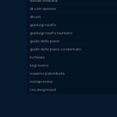
davide lombardi
dt coin opinioni
dtcoin
gianluigi rosafio
gianluigi rosafio taurisano
guido delle piane
guido delle piane condannato
inchieste
luigi zunino
massimo palombella
metapreneur
Uncategorized