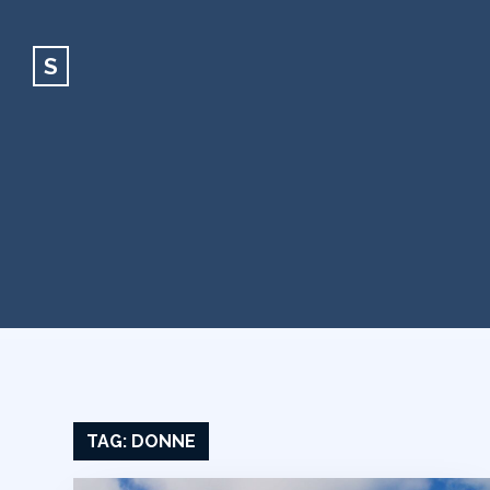
S
TAG:
DONNE